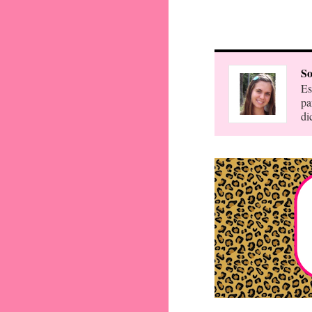
So
Es
pa
di