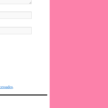
cessados
.