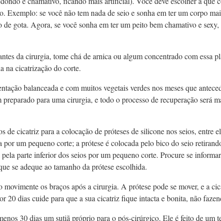
edondo e chamativo, ficando mais artificial). Você deve escolher a que
ivo. Exemplo: se você não tem nada de seio e sonha em ter um corpo mai
o de gota. Agora, se você sonha em ter um peito bem chamativo e sexy,
ntes da cirurgia, tome chá de arnica ou algum concentrado com essa pl
 na cicatrização do corte.
entação balanceada e com muitos vegetais verdes nos meses que anteced
 preparado para uma cirurgia, e todo o processo de recuperação será ma
s de cicatriz para a colocação de próteses de silicone nos seios, entre el
a por um pequeno corte; a prótese é colocada pelo bico do seio retirando
 pela parte inferior dos seios por um pequeno corte. Procure se informar
 que se adeque ao tamanho da prótese escolhida.
 movimente os braços após a cirurgia. A prótese pode se mover, e a cica
r 20 dias cuide para que a sua cicatriz fique intacta e bonita, não fazen
enos 30 dias um sutiã próprio para o pós-cirúrgico. Ele é feito de um t