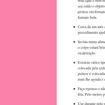
bola (que é bem r
seu estilo e objet
prótese em format
formato bola.
Cerca de um mês a
procedimento ajuda
Invista numa alim
o corpo estará bem
cicatrização.
Existem vários tipo
colocada pela axil
prótese é colocada
mais lhe agrada e
Faça repouso e não
feia. Pelo menos po
Use durante pelo m