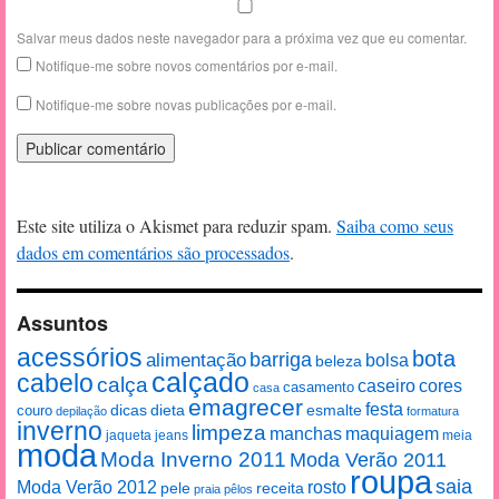
Salvar meus dados neste navegador para a próxima vez que eu comentar.
Notifique-me sobre novos comentários por e-mail.
Notifique-me sobre novas publicações por e-mail.
Este site utiliza o Akismet para reduzir spam.
Saiba como seus
dados em comentários são processados
.
Assuntos
acessórios
bota
alimentação
barriga
bolsa
beleza
calçado
cabelo
calça
caseiro
cores
casamento
casa
emagrecer
festa
esmalte
couro
dicas
dieta
depilação
formatura
inverno
limpeza
manchas
maquiagem
jaqueta
jeans
meia
moda
Moda Inverno 2011
Moda Verão 2011
roupa
saia
Moda Verão 2012
rosto
pele
receita
praia
pêlos