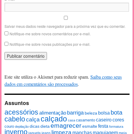
Salvar meus dados neste navegador para a próxima vez que eu comentar.
Notifique-me sobre novos comentários por e-mail.
Notifique-me sobre novas publicações por e-mail.
Este site utiliza o Akismet para reduzir spam.
Saiba como seus
dados em comentários são processados
.
Assuntos
acessórios
bota
alimentação
barriga
bolsa
beleza
calçado
cabelo
calça
caseiro
cores
casamento
casa
emagrecer
festa
esmalte
couro
dicas
dieta
depilação
formatura
inverno
limpeza
manchas
maquiagem
jaqueta
jeans
meia