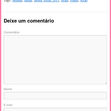
Tags:
biquíni
,
moda
,
Moda Verão 2011
,
praia
,
roupa
,
verão
Deixe um comentário
Comentário
Nome
E-mail