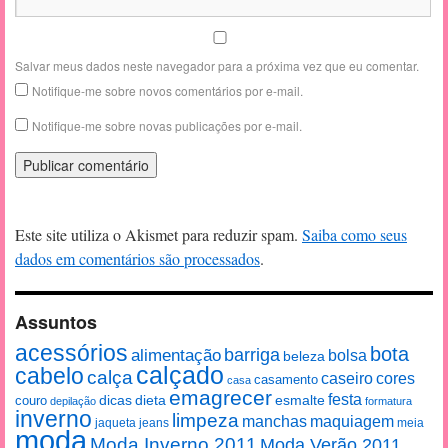
Salvar meus dados neste navegador para a próxima vez que eu comentar.
Notifique-me sobre novos comentários por e-mail.
Notifique-me sobre novas publicações por e-mail.
Este site utiliza o Akismet para reduzir spam.
Saiba como seus
dados em comentários são processados
.
Assuntos
acessórios
bota
alimentação
barriga
bolsa
beleza
calçado
cabelo
calça
caseiro
cores
casamento
casa
emagrecer
festa
esmalte
couro
dicas
dieta
depilação
formatura
inverno
limpeza
manchas
maquiagem
jaqueta
jeans
meia
moda
Moda Inverno 2011
Moda Verão 2011