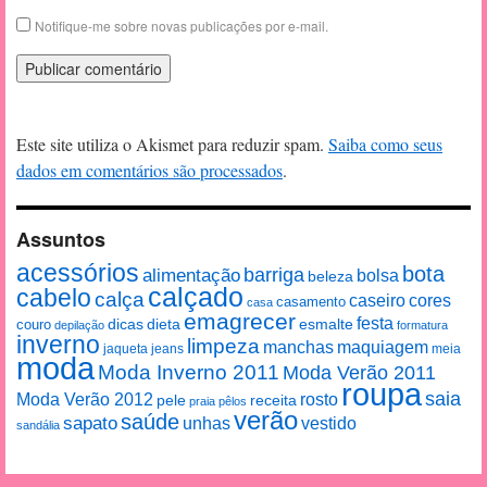
Notifique-me sobre novas publicações por e-mail.
Este site utiliza o Akismet para reduzir spam.
Saiba como seus
dados em comentários são processados
.
Assuntos
acessórios
bota
alimentação
barriga
bolsa
beleza
calçado
cabelo
calça
caseiro
cores
casamento
casa
emagrecer
festa
esmalte
couro
dicas
dieta
depilação
formatura
inverno
limpeza
manchas
maquiagem
jaqueta
jeans
meia
moda
Moda Inverno 2011
Moda Verão 2011
roupa
saia
Moda Verão 2012
rosto
pele
receita
praia
pêlos
verão
saúde
sapato
unhas
vestido
sandália