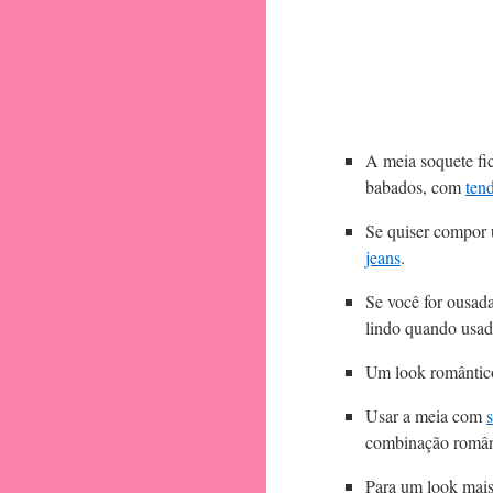
A meia soquete fi
babados, com
ten
Se quiser compor 
jeans
.
Se você for ousada
lindo quando usad
Um look romântico
Usar a meia com
combinação român
Para um look mais