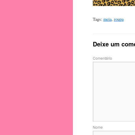
Tags:
meia
,
roupa
Deixe um come
Comentário
Nome