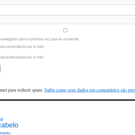
 navegador para a próxima vez que eu comentar.
vos comentários por e-mail.
vas publicações por e-mail.
ismet para reduzir spam.
Saiba como seus dados em comentários são pro
ão
cabelo
mento