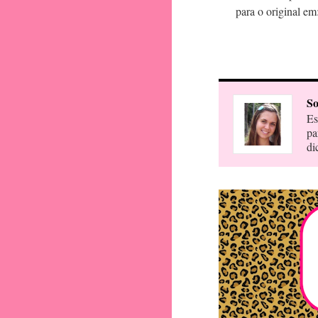
para o original em
So
Es
pa
di