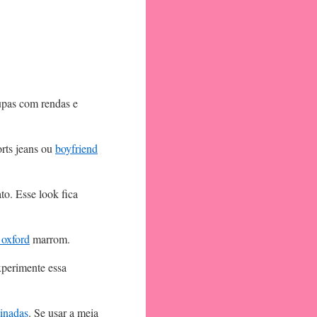
upas com rendas e
orts jeans ou
boyfriend
to. Esse look fica
 oxford
marrom.
xperimente essa
tinadas
. Se usar a meia