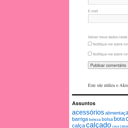
E-mail
Salvar meus dados neste
Notifique-me sobre no
Notifique-me sobre no
Este site utiliza o Ak
Assuntos
acessórios
alimentaç
bota
barriga
bolsa
beleza
calçado
calça
casa
casa