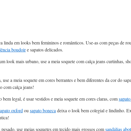
ca linda em looks bem femininos e românticos. Use-as com peças de ro
dência boudoir
e sapatos delicados.
um look mais urbano, use a meia soquete com calça jeans curtinhas, sh
, use a meia soquete em cores berrantes e bem diferentes da cor do sapa
o com calça jeans!
 bem legal, é usar vestidos e meia soquete em cores claras, com
sapato
sapato oxford
ou
sapato boneca
deixa o look bem colegial e lindinho. E
tica!
 pesado, use meias soquetes em tecido mais grossos com
sandálias abo