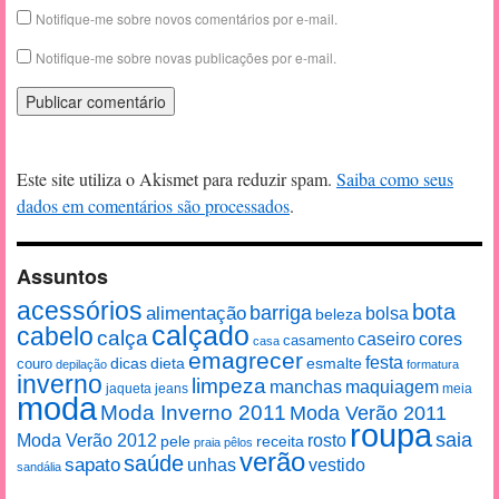
Notifique-me sobre novos comentários por e-mail.
Notifique-me sobre novas publicações por e-mail.
Este site utiliza o Akismet para reduzir spam.
Saiba como seus
dados em comentários são processados
.
Assuntos
acessórios
bota
alimentação
barriga
bolsa
beleza
calçado
cabelo
calça
caseiro
cores
casamento
casa
emagrecer
festa
esmalte
couro
dicas
dieta
depilação
formatura
inverno
limpeza
manchas
maquiagem
jaqueta
jeans
meia
moda
Moda Inverno 2011
Moda Verão 2011
roupa
saia
Moda Verão 2012
rosto
pele
receita
praia
pêlos
verão
saúde
sapato
unhas
vestido
sandália