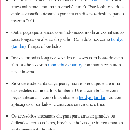
artesanalmente, com muito crochê e tricô. Este look: vestido +
cinto + casacão artesanal apareceu em diversos desfiles para o
inverno 2010.
Outra peça que aparece com tudo nessa moda artesanal são as
saias longas, ou abaixo do joelho. Com detalhes como
tie-dye
(tai-dai)
, franjas e bordados.
Invista em saias longas e vestidos e use-os com botas de cano
alto. As botas estilo
montaria
e
country
continuam com tudo
neste inverno.
Se você é adepta da calça jeans, não se preocupe: ela é uma
das vedetes da moda folk também. Use-a com botas e com
peças artesanais, como blusinhas em
tie-dye (tai-dai)
, ou com
aplicações e bordados, e casacões em crochê e tricô.
Os acessórios artesanais chegam para arrasar: grandes ou
delicados, como colares, broches e bolsas que incrementam o
ar de menina do interior.