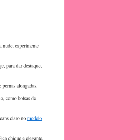
a nude, experimente
, para dar destaque,
e pernas alongadas.
do, como bolsas de
eans claro no
modelo
ica chique e elegante,