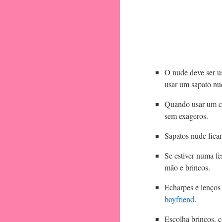
O nude deve ser u
usar um sapato n
Quando usar um co
sem exageros.
Sapatos nude fica
Se estiver numa f
mão e brincos.
Echarpes e lenços
boyfriend
.
Escolha brincos, c