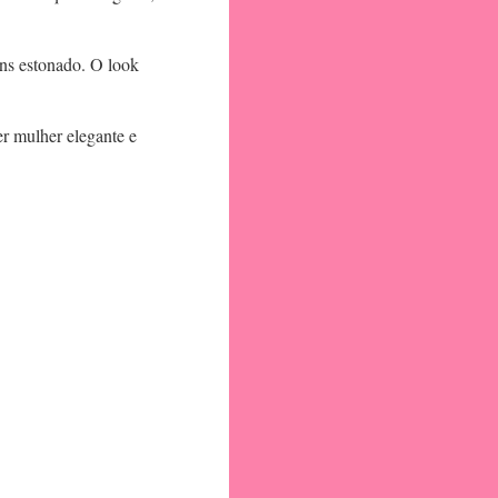
ns estonado. O look
r mulher elegante e