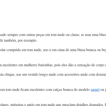
sado sempre com outras peças em tom nude ou claras: se usar uma blus
ude também, por exemplo.
lar comprido em tom nude, use-o em cima de uma blusa branca ou bege
m excelentes em mulheres baixinhas, pois eles dão a sensação de corpo 
esta chique, use um vestido longo nude com acessórios nude com doura
 em tom nude ficam excelentes com calças branca do modelo
saruel
ou j
olares, pulseiras e anéis em tom nude que mesclam detalhes dourados. F