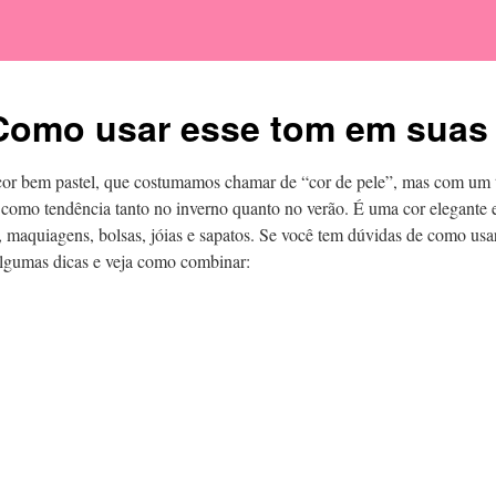
omo usar esse tom em suas
cor bem pastel, que costumamos chamar de “cor de pele”, mas com um 
como tendência tanto no inverno quanto no verão. É uma cor elegante e
 maquiagens, bolsas, jóias e sapatos. Se você tem dúvidas de como usar
 algumas dicas e veja como combinar: