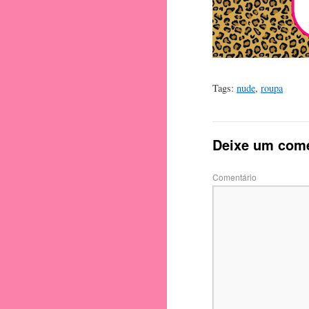
Tags:
nude
,
roupa
Deixe um come
Comentário