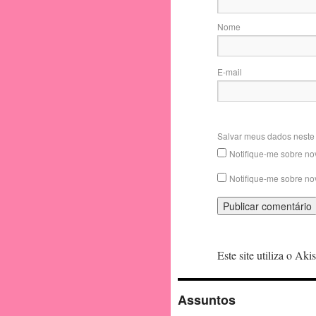
Nome
E-mail
Salvar meus dados neste
Notifique-me sobre no
Notifique-me sobre no
Este site utiliza o Ak
Assuntos