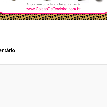
ntário