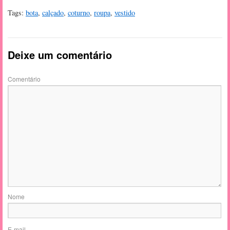
Tags:
bota
,
calçado
,
coturno
,
roupa
,
vestido
Deixe um comentário
Comentário
Nome
E-mail