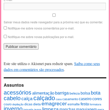
Salvar meus dados neste navegador para a próxima vez que eu comentar.
Notifique-me sobre novos comentários por e-mail.
Notifique-me sobre novas publicações por e-mail.
Este site utiliza o Akismet para reduzir spam.
Saiba como seus
dados em comentários são processados
.
Assuntos
acessórios
bota
alimentação
barriga
bolsa
beleza
calçado
cabelo
calça
caseiro
cores
casamento
casa
emagrecer
festa
esmalte
couro
dicas
dieta
depilação
formatura
inverno
limpeza
manchas
maquiagem
jaqueta
jeans
meia