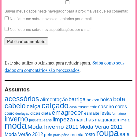
Salvar meus dados neste navegador para a próxima vez que eu comentar.
Notifique-me sobre novos comentários por e-mail.
Notifique-me sobre novas publicações por e-mail.
Este site utiliza o Akismet para reduzir spam.
Saiba como seus
dados em comentários são processados
.
Assuntos
acessórios
bota
alimentação
barriga
bolsa
beleza
calçado
cabelo
calça
caseiro
cores
casamento
casa
emagrecer
festa
esmalte
couro
dicas
dieta
depilação
formatura
inverno
limpeza
manchas
maquiagem
jaqueta
jeans
meia
moda
Moda Inverno 2011
Moda Verão 2011
roupa
saia
Moda Verão 2012
rosto
pele
receita
praia
pêlos