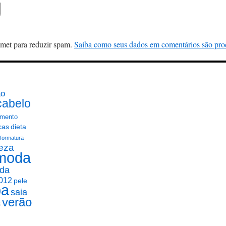
ismet para reduzir spam.
Saiba como seus dados em comentários são pro
ão
cabelo
mento
cas
dieta
formatura
eza
moda
da
012
pele
pa
saia
verão
s