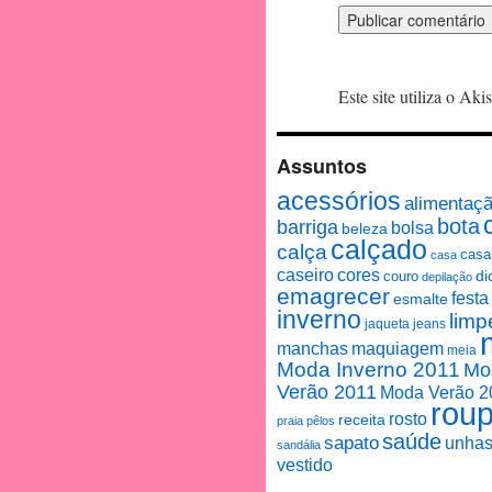
Este site utiliza o Ak
Assuntos
acessórios
alimentaç
bota
barriga
bolsa
beleza
calçado
calça
casa
casa
caseiro
cores
couro
di
depilação
emagrecer
festa
esmalte
inverno
limp
jaqueta
jeans
manchas
maquiagem
meia
Moda Inverno 2011
Mo
Verão 2011
Moda Verão 2
rou
rosto
receita
praia
pêlos
saúde
sapato
unha
sandália
vestido