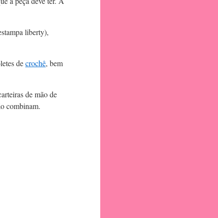
que a peça deve ter. À
stampa liberty),
oletes de
crochê
, bem
carteiras de mão de
 não combinam.