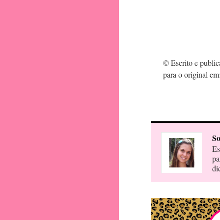
© Escrito e publi
para o original em
So
Es
pa
di