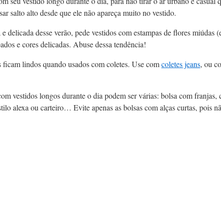
com seu vestido longo durante o dia, para não tirar o ar urbano e casual 
sar salto alto desde que ele não apareça muito no vestido.
e delicada desse verão, pede vestidos com estampas de flores miúdas (e
ados e cores delicadas. Abuse dessa tendência!
s ficam lindos quando usados com coletes. Use com
coletes jeans
, ou c
om vestidos longos durante o dia podem ser várias: bolsa com franjas, 
stilo alexa ou carteiro… Evite apenas as bolsas com alças curtas, pois