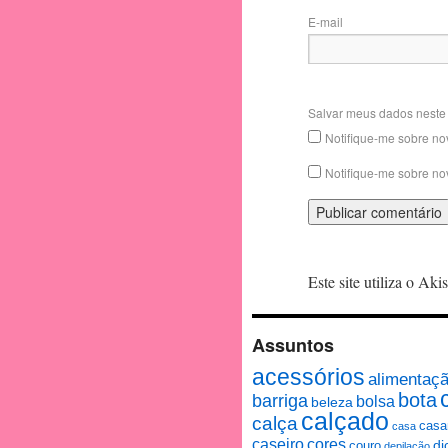
E-mail
Salvar meus dados neste
Notifique-me sobre no
Notifique-me sobre no
Este site utiliza o Ak
Assuntos
acessórios
alimentaç
bota
barriga
bolsa
beleza
calçado
calça
casa
casa
caseiro
cores
couro
di
depilação