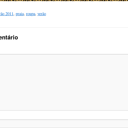
ão 2011
,
praia
,
roupa
,
verão
ntário