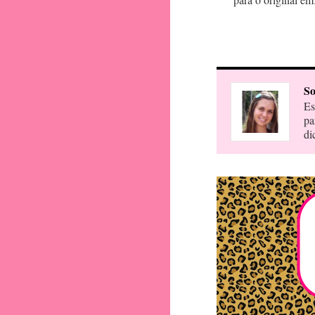
So
Es
pa
di