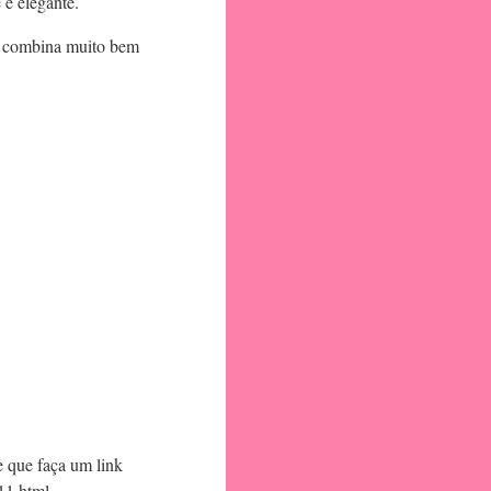
 e elegante.
al combina muito bem
e que faça um link
11.html