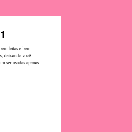
11
bem feitas e bem
as, deixando você
am ser usadas apenas