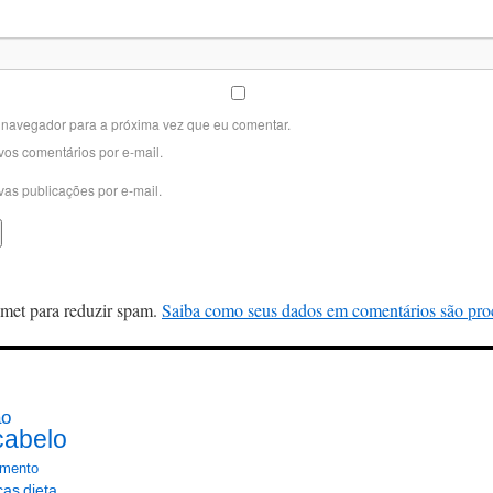
 navegador para a próxima vez que eu comentar.
vos comentários por e-mail.
vas publicações por e-mail.
ismet para reduzir spam.
Saiba como seus dados em comentários são pro
ão
cabelo
mento
cas
dieta