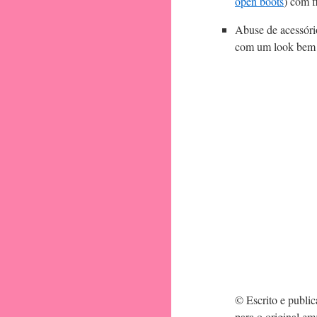
open boots
) com f
Abuse de acessóri
com um look bem
© Escrito e publi
para o original em