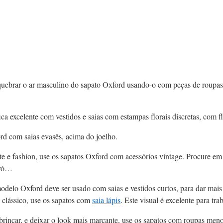
quebrar o ar masculino do sapato Oxford usando-o com peças de roupas
ca excelente com vestidos e saias com estampas florais discretas, com f
rd com saias evasês, acima do joelho.
te e fashion, use os sapatos Oxford com acessórios vintage. Procure em
avó…
delo Oxford deve ser usado com saias e vestidos curtos, para dar mais 
 clássico, use os sapatos com
saia lápis
. Este visual é excelente para tra
 brincar, e deixar o look mais marcante, use os sapatos com roupas men