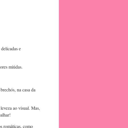
 delicadas e
lores miúdas.
 brechós, na casa da
leveza ao visual. Mas,
balhar!
os româticas, como