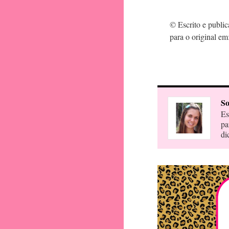
© Escrito e publi
para o original em
So
Es
pa
di