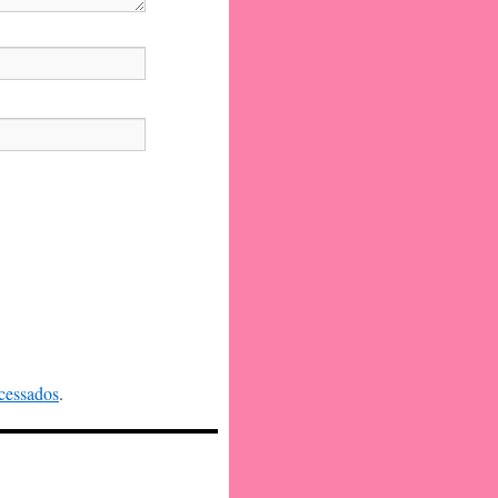
cessados
.