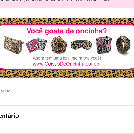
,
verão
ntário