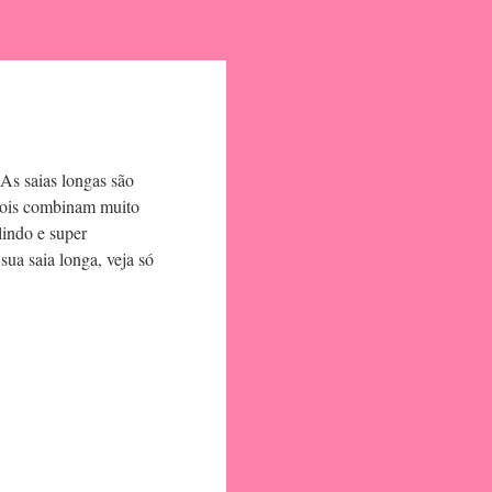
As saias longas são
 pois combinam muito
lindo e super
ua saia longa, veja só