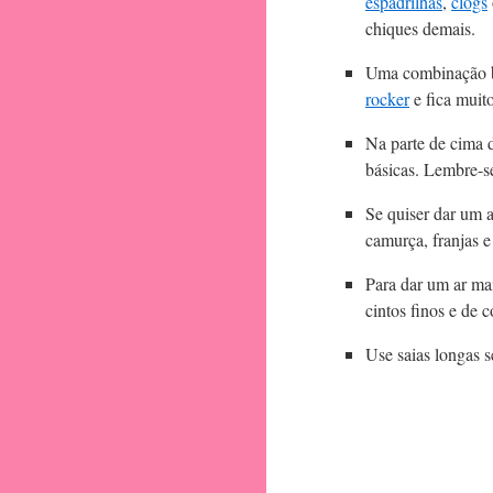
espadrilhas
,
clogs
chiques demais.
Uma combinação be
rocker
e fica muit
Na parte de cima 
básicas. Lembre-se
Se quiser dar um a
camurça, franjas e 
Para dar um ar ma
cintos finos e de 
Use saias longas 