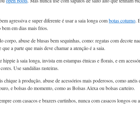
ou
open boots
. Mas nunca use com sapatos de salto alto que tenham bi
m agressiva e super diferente é usar a saia longa com
botas coturno
. 
o bem em dias mais frios.
do corpo, abuse de blusas bem sequinhas, como: regatas com decote nad
 que a parte que mais deve chamar a atenção é a saia.
r hippie à saia longa, invista em estampas étnicas e florais, e em acess
cores. Use sandálias rasteiras.
is chique à produção, abuse de acessórios mais poderosos, como anéis 
couro, e bolsas do momento, como as Bolsas Alexa ou bolsas carteiro.
sempre com casacos e brazers curtinhos, nunca com casacos longos ou a