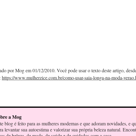
cado por Mog em 01/12/2010. Você pode usar o texto deste artigo, desd
:
https://www.mulherzice.com.br/como-usar-saia-longa-na-moda-verao.
bre a Mog
te blog é feito para as mulheres modernas e que adoram novidades, e q
ra levantar sua autoestima e valorizar sua própria beleza natural. Encon
cas de beleza, de moda, de saúde e de cuidados com a casa.