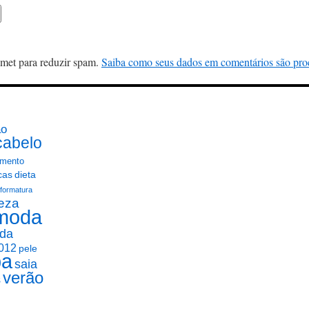
ismet para reduzir spam.
Saiba como seus dados em comentários são pro
ão
cabelo
mento
cas
dieta
formatura
eza
moda
da
012
pele
pa
saia
verão
s