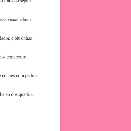
co finos ou sejam
Esse visual é bem
ador, e blusinhas
órios com couro,
e colares com pedras,
baixo dos quadris.