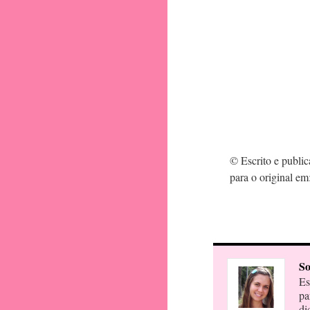
© Escrito e publi
para o original em
So
Es
pa
di