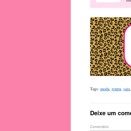
Tags:
moda
,
roupa
,
saia
Deixe um come
Comentário