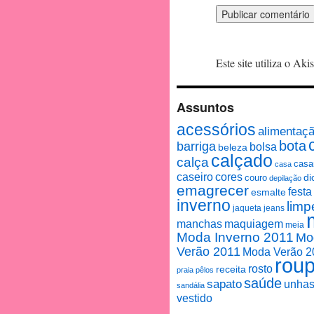
Este site utiliza o Ak
Assuntos
acessórios
alimentaç
bota
barriga
bolsa
beleza
calçado
calça
casa
casa
caseiro
cores
couro
di
depilação
emagrecer
festa
esmalte
inverno
limp
jaqueta
jeans
manchas
maquiagem
meia
Moda Inverno 2011
Mo
Verão 2011
Moda Verão 2
rou
rosto
receita
praia
pêlos
saúde
sapato
unha
sandália
vestido