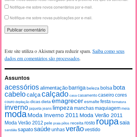
Notifique-me sobre novos comentários por e-mail.
Notifique-me sobre novas publicações por e-mail.
Este site utiliza o Akismet para reduzir spam.
Saiba como seus
dados em comentários são processados
.
Assuntos
acessórios
bota
alimentação
barriga
bolsa
beleza
calçado
cabelo
calça
caseiro
cores
casamento
casa
emagrecer
festa
esmalte
couro
dicas
dieta
depilação
formatura
inverno
limpeza
manchas
maquiagem
jaqueta
jeans
meia
moda
Moda Inverno 2011
Moda Verão 2011
roupa
saia
Moda Verão 2012
rosto
pele
receita
praia
pêlos
verão
saúde
sapato
unhas
vestido
sandália