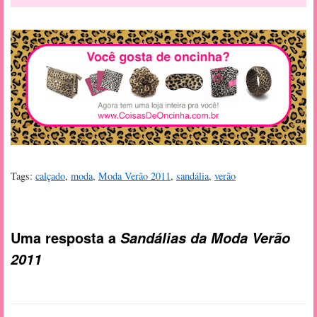
Tags:
calçado
,
moda
,
Moda Verão 2011
,
sandália
,
verão
Uma resposta a
Sandálias da Moda Verão
2011