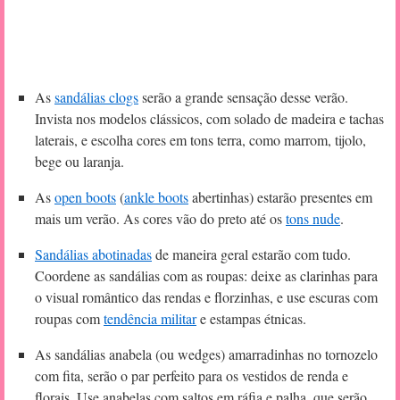
As
sandálias clogs
serão a grande sensação desse verão.
Invista nos modelos clássicos, com solado de madeira e tachas
laterais, e escolha cores em tons terra, como marrom, tijolo,
bege ou laranja.
As
open boots
(
ankle boots
abertinhas) estarão presentes em
mais um verão. As cores vão do preto até os
tons nude
.
Sandálias abotinadas
de maneira geral estarão com tudo.
Coordene as sandálias com as roupas: deixe as clarinhas para
o visual romântico das rendas e florzinhas, e use escuras com
roupas com
tendência militar
e estampas étnicas.
As sandálias anabela (ou wedges) amarradinhas no tornozelo
com fita, serão o par perfeito para os vestidos de renda e
florais. Use anabelas com saltos em ráfia e palha, que serão