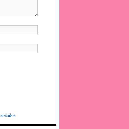
cessados
.