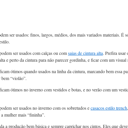
dem ser usados: finos, largos, médios, dos mais variados materiais. É 
stilo.
 podem ser usados com calças ou com
saias de cintura alta
. Prefira usar
alta e perto da cintura para não parecer gordinha, e ficar com um visua
 ficam ótimos quando usados na linha da cintura, marcando bem essa pa
 bem “violão”.
 ficam ótimos no inverno com vestidos e botas, e no verão com um vesti
 podem ser usados no inverno com os sobretudos e
casacos estilo trench
 a mulher mais “fininha”.
oda a produção bem básica e sempre caprichar nos cintos. Eles que deve