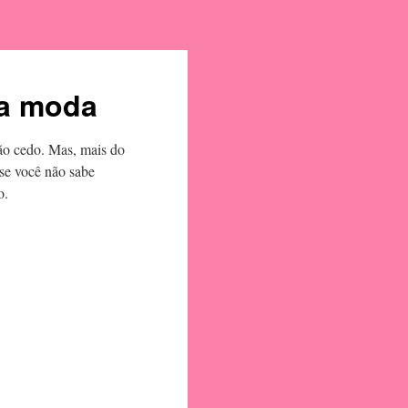
na moda
tão cedo. Mas, mais do
se você não sabe
o.