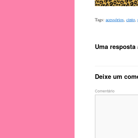
Tags:
acessórios
,
cinto
,
Uma resposta
Deixe um come
Comentário