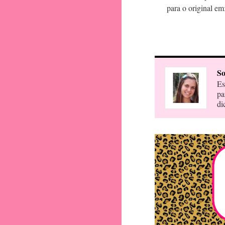
para o original em
So
Es
pa
di