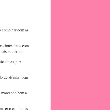
só combinar com as
 os cintos finos com
l mais moderno.
rte do corpo e
do de alcinha, bem
, marcando bem a
m ser o centro das